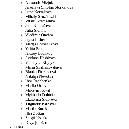
Alexandr Mizjuk
Jaroslava Smolná Štorkánová
Irina Korsakova
Mihály Szozánszki
Vitalii Kremsenko
Jana Klimešová
Julia Sidnina
Vladimir Onoico
Iryna Fisher
Marija Romaňuková
Yuliia Fomina
Alexey Bochkov
Svitlana Hashkova
Valentyna Khytyk
Maria Shafranovskaya
Blanka Ficenecová
Natalija Novotna
Ihor Radchenko
Mariia Orlova
Maksym Koval
Mykhailo Dubinin
Ekaterina Sidorova
Tuguldur Batbayar
Martin Bureš
Illia Zotkin
Sergii Usenko
Divyajot Kaur
O nás