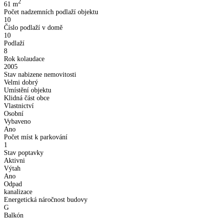
2
61
m
Počet nadzemních podlaží objektu
10
Číslo podlaží v domě
10
Podlaží
8
Rok kolaudace
2005
Stav nabizene nemovitosti
Velmi dobrý
Umístění objektu
Klidná část obce
Vlastnictví
Osobní
Vybaveno
Ano
Počet míst k parkování
1
Stav poptavky
Aktivni
Výtah
Ano
Odpad
kanalizace
Energetická náročnost budovy
G
Balkón