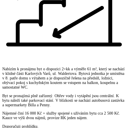
Nabízím k pronájmu byt o dispozici 2+kk a výměře 61 m², který se nachází
v klidné části Karlových Varů, ul. Waldertova. Bytová jednotka je umístěna
v 8. patře domu s výtahem a je dispozičně řešena na předsíň, ložnici,
obývací pokoj s kuchyňským koutem se vstupem na balkon, koupelnu a
samostatné WC.
Byt se pronajímá plně zařízený. Ohřev vody i vytápění jsou centrální. K
bytu náleží také parkovací stání. V blízkosti se nachází autobusová zastávka
a supermarkety Billa a Penny.
Nájemné činí 16 000 Kč + služby spojené s užíváním bytu cca 2 500 Kč.
Kauce ve výši dvou nájmů, provize RK jeden nájem.
Doporučuji prohlídku.