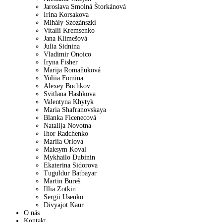
Jaroslava Smolná Štorkánová
Irina Korsakova
Mihály Szozánszki
Vitalii Kremsenko
Jana Klimešová
Julia Sidnina
Vladimir Onoico
Iryna Fisher
Marija Romaňuková
Yuliia Fomina
Alexey Bochkov
Svitlana Hashkova
Valentyna Khytyk
Maria Shafranovskaya
Blanka Ficenecová
Natalija Novotna
Ihor Radchenko
Mariia Orlova
Maksym Koval
Mykhailo Dubinin
Ekaterina Sidorova
Tuguldur Batbayar
Martin Bureš
Illia Zotkin
Sergii Usenko
Divyajot Kaur
O nás
Kontakt