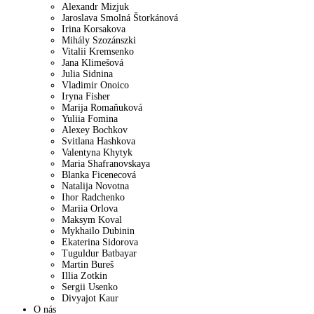
Alexandr Mizjuk
Jaroslava Smolná Štorkánová
Irina Korsakova
Mihály Szozánszki
Vitalii Kremsenko
Jana Klimešová
Julia Sidnina
Vladimir Onoico
Iryna Fisher
Marija Romaňuková
Yuliia Fomina
Alexey Bochkov
Svitlana Hashkova
Valentyna Khytyk
Maria Shafranovskaya
Blanka Ficenecová
Natalija Novotna
Ihor Radchenko
Mariia Orlova
Maksym Koval
Mykhailo Dubinin
Ekaterina Sidorova
Tuguldur Batbayar
Martin Bureš
Illia Zotkin
Sergii Usenko
Divyajot Kaur
O nás