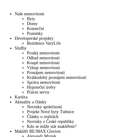
Naše nemovitosti
Byty
Domy
Komerční
Pozemky
Developerské projekty
Rezidence VaryLife
Služby
Prodej nemovitosti
Odhad nemovitosti
Koupě nemovitosti
Výkup nemovitosti
Pronájem nemovitosti
Krátkodobý pronájem nemovitostí
Správa nemovitosti
Hypoteční úvěry
Právní servis
Kariéra
Aktuality a články
Novinky společnosti
Projekt Nové byty Tuhnice
Články o realitách
Novinky z České republiky
Kdo se může stát makléřem?
Makléři RE/MAX Glorion
Alexandr Mizjuk