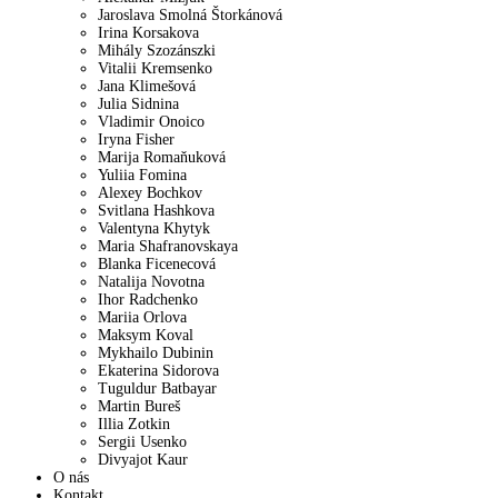
Jaroslava Smolná Štorkánová
Irina Korsakova
Mihály Szozánszki
Vitalii Kremsenko
Jana Klimešová
Julia Sidnina
Vladimir Onoico
Iryna Fisher
Marija Romaňuková
Yuliia Fomina
Alexey Bochkov
Svitlana Hashkova
Valentyna Khytyk
Maria Shafranovskaya
Blanka Ficenecová
Natalija Novotna
Ihor Radchenko
Mariia Orlova
Maksym Koval
Mykhailo Dubinin
Ekaterina Sidorova
Tuguldur Batbayar
Martin Bureš
Illia Zotkin
Sergii Usenko
Divyajot Kaur
O nás
Kontakt