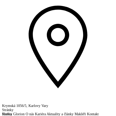
Krymská 1056/5, Karlovy Vary
Stránky
Remax Glorion
Služby
O nás
Kariéra
Aktuality a články
Makléři
Kontakt