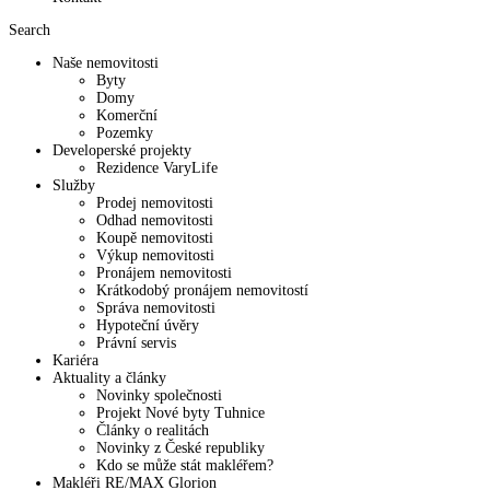
Search
Naše nemovitosti
Byty
Domy
Komerční
Pozemky
Developerské projekty
Rezidence VaryLife
Služby
Prodej nemovitosti
Odhad nemovitosti
Koupě nemovitosti
Výkup nemovitosti
Pronájem nemovitosti
Krátkodobý pronájem nemovitostí
Správa nemovitosti
Hypoteční úvěry
Právní servis
Kariéra
Aktuality a články
Novinky společnosti
Projekt Nové byty Tuhnice
Články o realitách
Novinky z České republiky
Kdo se může stát makléřem?
Makléři RE/MAX Glorion