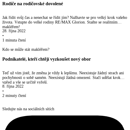
Rodiče na rodičovské dovolené
Jak řídit svůj čas a nenechat se řídit jím? Nažhavte se pro velký krok vašeho
života. Vstupte do velké rodiny RE/MAX Glorion. Staňte se realitním
makléřem!
28. října 2022
•
1 minuta
čtení
Kdo se může stát makléřem?
Podnikatelé, kteří chtějí vyzkoušet nový obor
Teď už vím jistě, že změna je vždy k lepšímu. Neexistuje žádný strach ani
pochybnosti o sobě samém. Neexistují žádná omezení. Stačí udělat krok
vpřed a vše se určitě vyřeší.
8. října 2022
•
2 minuty
čtení
Sledujte nás na sociálních sítích