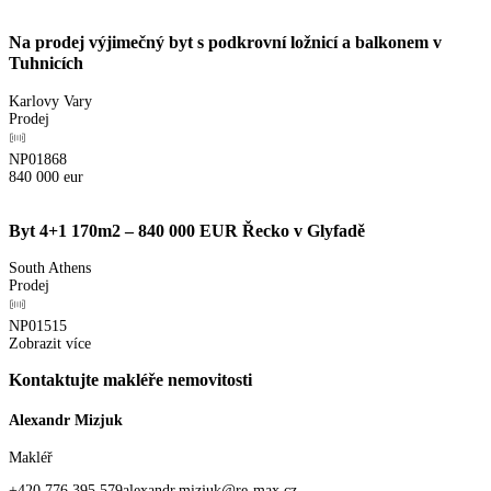
Na prodej výjimečný byt s podkrovní ložnicí a balkonem v
Tuhnicích
Karlovy Vary
Prodej
NP01868
840 000
eur
Byt 4+1 170m2 – 840 000 EUR Řecko v Glyfadě
South Athens
Prodej
NP01515
Zobrazit více
Kontaktujte makléře nemovitosti
Alexandr Mizjuk
Makléř
+420 776 395 579
alexandr.mizjuk@re-max.cz