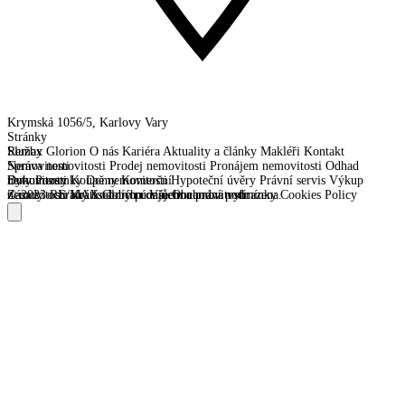
Krymská 1056/5, Karlovy Vary
Stránky
Remax Glorion
Služby
O nás
Kariéra
Aktuality a články
Makléři
Kontakt
Správa nemovitosti
Nemovitosti
Prodej nemovitosti
Pronájem nemovitosti
Odhad
nemovitosti
Byty
Dokumenty
Pozemky
Koupě nemovitosti
Domy
Komerční
Hypoteční úvěry
Právní servis
Výkup
nemovitosti
Zásady ochrany osobních údajů
© 2023 RE/MAX Glorion. Všechna práva vyhrazena.
Krátkodobý pronájem nemovitostí
Obchodní podmínky
Cookies Policy