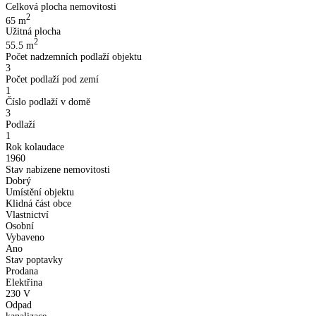
Celková plocha nemovitosti
2
65
m
Užitná plocha
2
55.5
m
Počet nadzemních podlaží objektu
3
Počet podlaží pod zemí
1
Číslo podlaží v domě
3
Podlaží
1
Rok kolaudace
1960
Stav nabizene nemovitosti
Dobrý
Umístění objektu
Klidná část obce
Vlastnictví
Osobní
Vybaveno
Ano
Stav poptavky
Prodana
Elektřina
230 V
Odpad