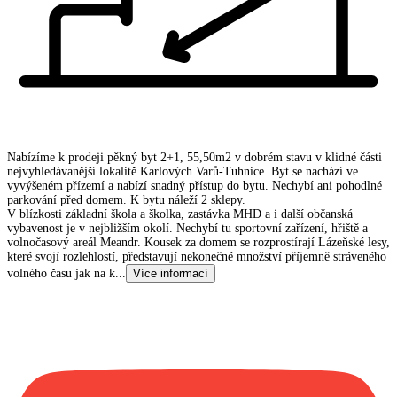
Nabízíme k prodeji pěkný byt 2+1, 55,50m2 v dobrém stavu v klidné části
nejvyhledávanější lokalitě Karlových Varů-Tuhnice. Byt se nachází ve
vyvýšeném přízemí a nabízí snadný přístup do bytu. Nechybí ani pohodlné
parkování před domem. K bytu náleží 2 sklepy.
V blízkosti základní škola a školka, zastávka MHD a i další občanská
vybavenost je v nejbližším okolí. Nechybí tu sportovní zařízení, hřiště a
volnočasový areál Meandr. Kousek za domem se rozprostírají Lázeňské lesy,
které svojí rozlehlostí, představují nekonečné množství příjemně stráveného
volného času jak na k
...
Více informací