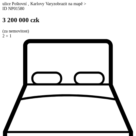
ulice
Poštovní
,
Karlovy Vary
zobrazit na mapě >
ID
NP01580
3 200 000
czk
(
za nemovitost
)
2 + 1