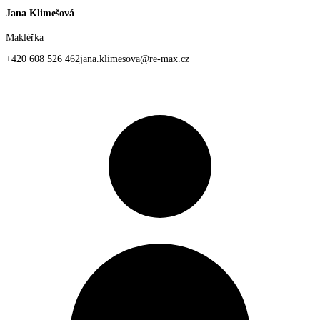
Jana Klimešová
Makléřka
+420 608 526 462
jana.klimesova@re-max.cz
Osobní profil