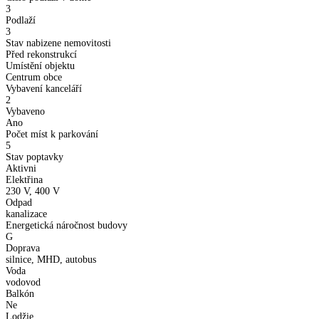
3
Podlaží
3
Stav nabizene nemovitosti
Před rekonstrukcí
Umístění objektu
Centrum obce
Vybavení kanceláří
2
Vybaveno
Ano
Počet míst k parkování
5
Stav poptavky
Aktivni
Elektřina
230 V, 400 V
Odpad
kanalizace
Energetická náročnost budovy
G
Doprava
silnice, MHD, autobus
Voda
vodovod
Balkón
Ne
Lodžie