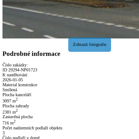
Podrobné informace
Číslo zakázky:
ID
29294
-
NP01723
K nastěhování
2026-01-05
Material konstrukce
Smíšená
Plocha kanceláří
2
3097
m
Plocha zahrady
2
2381
m
Zastavěná plocha
2
716
m
Počet nadzemních podlaží objektu
3
Číslo podlaží v domě