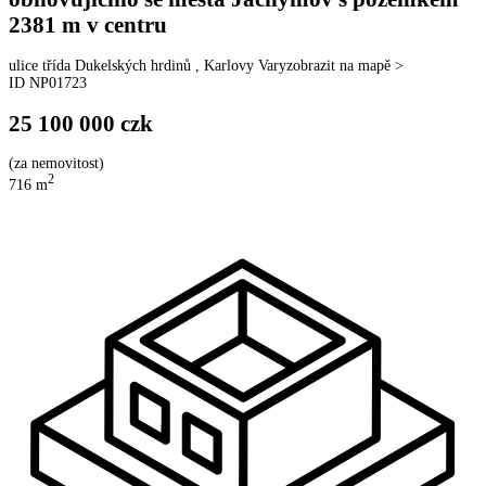
2381 m v centru
ulice
třída Dukelských hrdinů
,
Karlovy Vary
zobrazit na mapě >
ID
NP01723
25 100 000
czk
(
za nemovitost
)
2
716
m