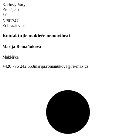
Karlovy Vary
Pronájem
NP01747
Zobrazit více
Kontaktujte makléře nemovitosti
Marija Romaňuková
Makléřka
+420 776 242 553
marija.romanukova@re-max.cz
Osobní profil