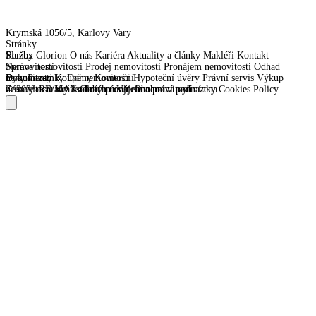
Krymská 1056/5, Karlovy Vary
Stránky
Remax Glorion
Služby
O nás
Kariéra
Aktuality a články
Makléři
Kontakt
Správa nemovitosti
Nemovitosti
Prodej nemovitosti
Pronájem nemovitosti
Odhad
nemovitosti
Byty
Dokumenty
Pozemky
Koupě nemovitosti
Domy
Komerční
Hypoteční úvěry
Právní servis
Výkup
nemovitosti
Zásady ochrany osobních údajů
© 2023 RE/MAX Glorion. Všechna práva vyhrazena.
Krátkodobý pronájem nemovitostí
Obchodní podmínky
Cookies Policy