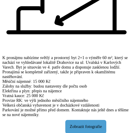
K pronájmu nabízíme světlý a prostorný byt 2+1 o výměře 60 m², který se
nachází ve vyhledávané lokalitě Drahovice na ul. Uvalská v Karlových
Varech. Byt je situován ve 4. patře domu a disponuje zasklenou lodžií.
Pronajímá se kompletně zařízený, takže je připraven k okamžitému
nastěhování.
Měsíční nájemné: 15 000 Kč
Zálohy na služby: budou nastaveny dle počtu osob
Elektřina a plyn: přepis na nájemce
Vratná kauce: 25 000 Kč
Provize RK: ve výši jednoho měsíčního nájemného
Veškerá občanská vybavenost je v docházkové vzdálenosti
Parkování je možné přímo před domem. Kontaktuje nás ještě dnes a těšíme
se na nové nájemníky.