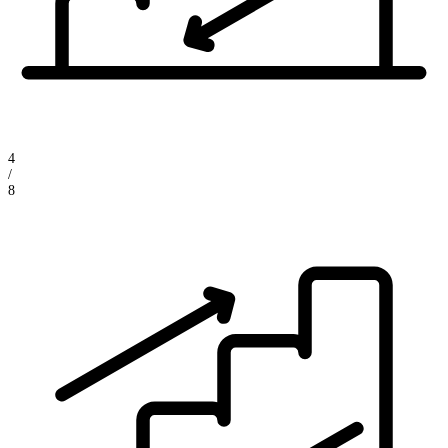
4
/
8