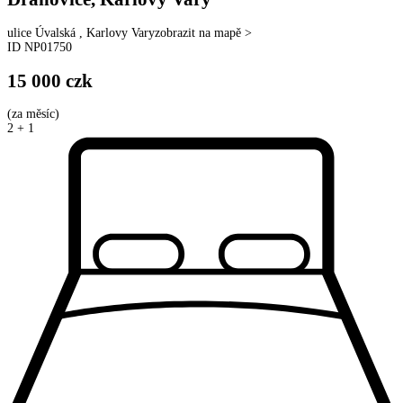
ulice
Úvalská
,
Karlovy Vary
zobrazit na mapě >
ID
NP01750
15 000
czk
(
za měsíc
)
2 + 1