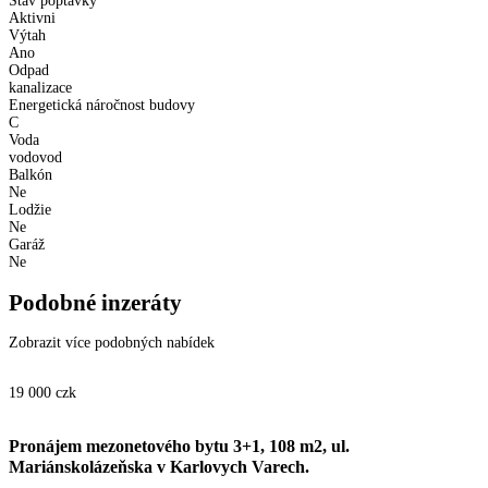
Stav poptavky
Aktivni
Výtah
Ano
Odpad
kanalizace
Energetická náročnost budovy
C
Voda
vodovod
Balkón
Ne
Lodžie
Ne
Garáž
Ne
Podobné inzeráty
Zobrazit více podobných nabídek
19 000
czk
Pronájem mezonetového bytu 3+1, 108 m2, ul.
Mariánskolázeňska v Karlovych Varech.