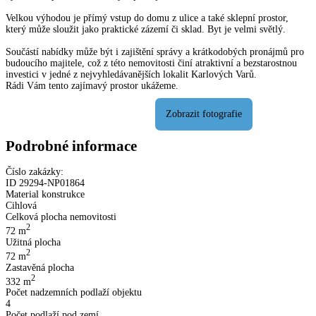
Velkou výhodou je přímý vstup do domu z ulice a také sklepní prostor,
který může sloužit jako praktické zázemí či sklad. Byt je velmi světlý.
Součástí nabídky může být i zajištění správy a krátkodobých pronájmů pro
budoucího majitele, což z této nemovitosti činí atraktivní a bezstarostnou
investici v jedné z nejvyhledávanějších lokalit Karlových Varů.
Rádi Vám tento zajímavý prostor ukážeme.
Podrobné informace
Číslo zakázky:
ID
29294
-
NP01864
Material konstrukce
Cihlová
Celková plocha nemovitosti
2
72
m
Užitná plocha
2
72
m
Zastavěná plocha
2
332
m
Počet nadzemních podlaží objektu
4
Počet podlaží pod zemí