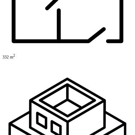
2
332
m