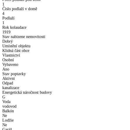
1
Číslo podlaží v domě
4
Podlaží
1
Rok kolaudace
1919
Stav nabizene nemovitosti
Dobrý
Umístění objektu
Klidná část obce
Vlastnictví
Osobní
Vybaveno
Ano
Stav poptavky
Aktivni
Odpad
kanalizace
Energetická náročnost budovy
G
Voda
vodovod
Balkón
Ne
Lodžie
Ne
Garáž