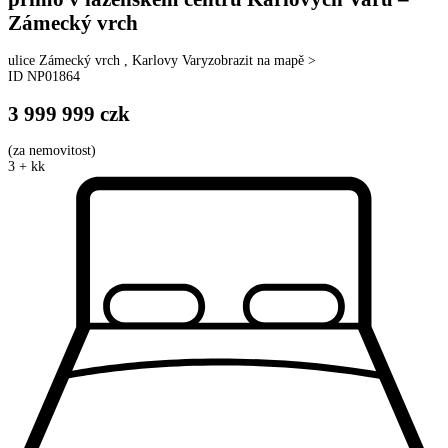
Zámecký vrch
ulice
Zámecký vrch
,
Karlovy Vary
zobrazit na mapě >
ID
NP01864
3 999 999
czk
(
za nemovitost
)
3 + kk