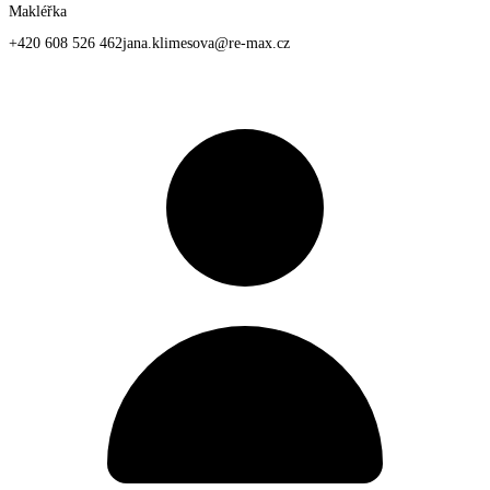
Makléřka
+420 608 526 462
jana.klimesova@re-max.cz
Osobní profil