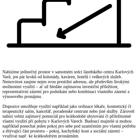
Nabízíme jedinečný prostor v samotném srdci lázeňského centra Karlových
Varů, jen pár kroků od kolonády, kaváren, hotelů i veškerých služeb.
Nemovitost zaujme nejen svou prestižní adresou, ale především širokými
možnostmi využití – ať už hledáte zajímavou investiční příležitost,
reprezentativní zázemí pro podnikání nebo kombinaci vlastního zázemí a
výnosového pronájmu.
Dispozice umožňuje využití například jako ordinace lékaře, kosmetický či
terapeutický salón, kancelář, poradenské centrum nebo jiné služby. Zároveň
nabízí velmi zajímavý potenciál pro krátkodobé ubytování či příležitostné
vlastní využití při pobytu v Karlových Varech. Budoucí majitelé si mohou
například ponechat jeden pokoj pro sebe pod uzamčením pro vlastní potřebu
a zbývající část prostoru – pokoj, kuchyňský kout a sociální zázemí –
využívat např. ke krátkodobým pronájmům.