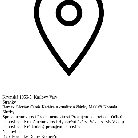
Krymská 1056/5, Karlovy Vary
Stránky
Remax Glorion
O nás
Kariéra
Aktuality a články
Makléři
Kontakt
Služby
Správa nemovitosti
Prodej nemovitosti
Pronájem nemovitosti
Odhad
nemovitosti
Koupě nemovitosti
Hypoteční úvěry
Právní servis
Výkup
nemovitosti
Krátkodobý pronájem nemovitostí
Nemovitosti
Byty
Pozemky
Domy
Komerční