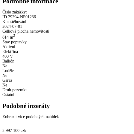
Podrobné informace
Číslo zakázky:
ID
29294
-
NP01236
K nastěhování
2024-07-01
Celková plocha nemovitosti
2
814
m
Stav poptavky
Aktivni
Elektřina
400 V
Balkón
Ne
Lodžie
Ne
Garáž
Ne
Druh pozemku
Ostatní
Podobné inzeráty
Zobrazit více podobných nabídek
2 997 100
czk