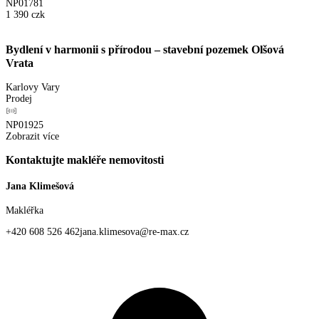
NP01781
1 390
czk
Bydlení v harmonii s přírodou – stavební pozemek Olšová
Vrata
Karlovy Vary
Prodej
NP01925
Zobrazit více
Kontaktujte makléře nemovitosti
Jana Klimešová
Makléřka
+420 608 526 462
jana.klimesova@re-max.cz
Osobní profil