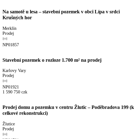
Na samotě u lesa – stavební pozemek v obci Lípa v srdci
Krušných hor
Merklín
Prodej
NP01857
Stavební pozemek o rozloze 1.700 m² na prodej
Karlovy Vary
Prodej
NP01921
1 590 750
czk
Prodej domu a pozemku v centru Žlutic – Poděbradova 199 (k
celkové rekonstrukci)
Žlutice
Prodej