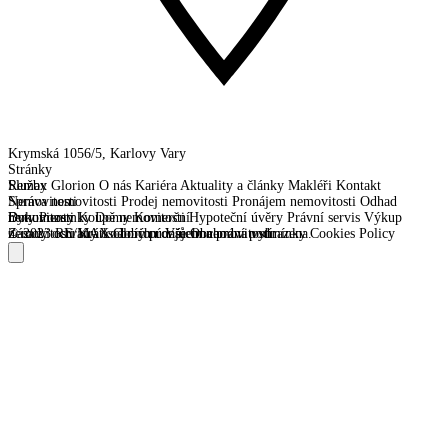
Krymská 1056/5, Karlovy Vary
Stránky
Remax Glorion
Služby
O nás
Kariéra
Aktuality a články
Makléři
Kontakt
Správa nemovitosti
Nemovitosti
Prodej nemovitosti
Pronájem nemovitosti
Odhad
nemovitosti
Byty
Dokumenty
Pozemky
Koupě nemovitosti
Domy
Komerční
Hypoteční úvěry
Právní servis
Výkup
nemovitosti
Zásady ochrany osobních údajů
© 2023 RE/MAX Glorion. Všechna práva vyhrazena.
Krátkodobý pronájem nemovitostí
Obchodní podmínky
Cookies Policy