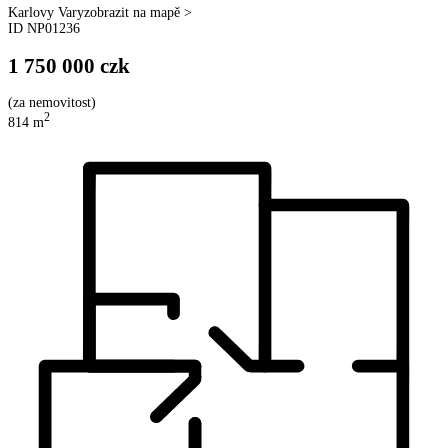
Karlovy Vary
zobrazit na mapě >
ID
NP01236
1 750 000
czk
(
za nemovitost
)
2
814
m