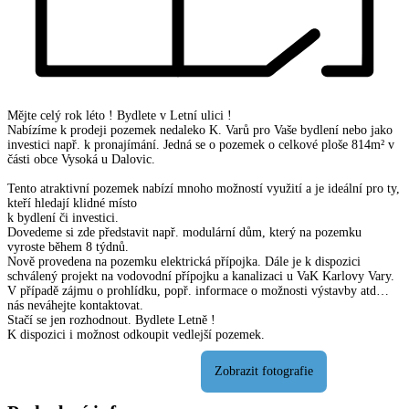
Mějte celý rok léto ! Bydlete v Letní ulici !
Nabízíme k prodeji pozemek nedaleko K. Varů pro Vaše bydlení nebo jako
investici např. k pronajímání. Jedná se o pozemek o celkové ploše 814m² v
části obce Vysoká u Dalovic.
Tento atraktivní pozemek nabízí mnoho možností využití a je ideální pro ty,
kteří hledají klidné místo
k bydlení či investici.
Dovedeme si zde představit např. modulární dům, který na pozemku
vyroste během 8 týdnů.
Nově provedena na pozemku elektrická přípojka. Dále je k dispozici
schválený projekt na vodovodní přípojku a kanalizaci u VaK Karlovy Vary.
V případě zájmu o prohlídku, popř. informace o možnosti výstavby atd…
nás neváhejte kontaktovat.
Stačí se jen rozhodnout. Bydlete Letně !
K dispozici i možnost odkoupit vedlejší pozemek.