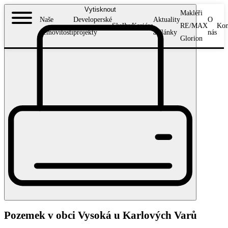
Vytisknout
Makléři
Naše
Developerské
Aktuality
O
Služby
Kariéra
RE/MAX
Kon
nemovitosti
projekty
a články
nás
Glorion
Pozemek v obci Vysoká u Karlových Varů