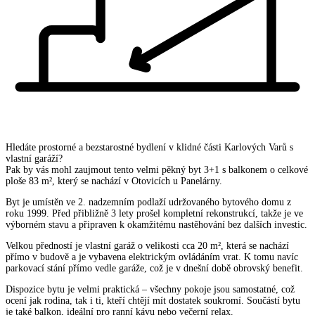
Hledáte prostorné a bezstarostné bydlení v klidné části Karlových Varů s
vlastní garáží?
Pak by vás mohl zaujmout tento velmi pěkný byt 3+1 s balkonem o celkové
ploše 83 m², který se nachází v Otovicích u Panelárny.
Byt je umístěn ve 2. nadzemním podlaží udržovaného bytového domu z
roku 1999. Před přibližně 3 lety prošel kompletní rekonstrukcí, takže je ve
výborném stavu a připraven k okamžitému nastěhování bez dalších investic.
Velkou předností je vlastní garáž o velikosti cca 20 m², která se nachází
přímo v budově a je vybavena elektrickým ovládáním vrat. K tomu navíc
parkovací stání přímo vedle garáže, což je v dnešní době obrovský benefit.
Dispozice bytu je velmi praktická – všechny pokoje jsou samostatné, což
ocení jak rodina, tak i ti, kteří chtějí mít dostatek soukromí. Součástí bytu
je také balkon, ideální pro ranní kávu nebo večerní relax.