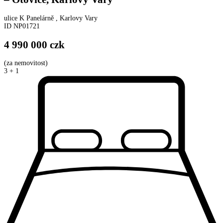
ulice
K Panelárně
,
Karlovy Vary
ID
NP01721
4 990 000
czk
(
za nemovitost
)
3 + 1