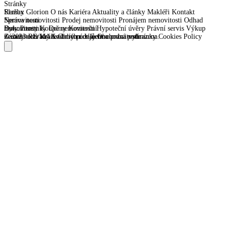
Stránky
Remax Glorion
Služby
O nás
Kariéra
Aktuality a články
Makléři
Kontakt
Správa nemovitosti
Nemovitosti
Prodej nemovitosti
Pronájem nemovitosti
Odhad
nemovitosti
Byty
Dokumenty
Pozemky
Koupě nemovitosti
Domy
Komerční
Hypoteční úvěry
Právní servis
Výkup
nemovitosti
Zásady ochrany osobních údajů
© 2023 RE/MAX Glorion. Všechna práva vyhrazena.
Krátkodobý pronájem nemovitostí
Obchodní podmínky
Cookies Policy