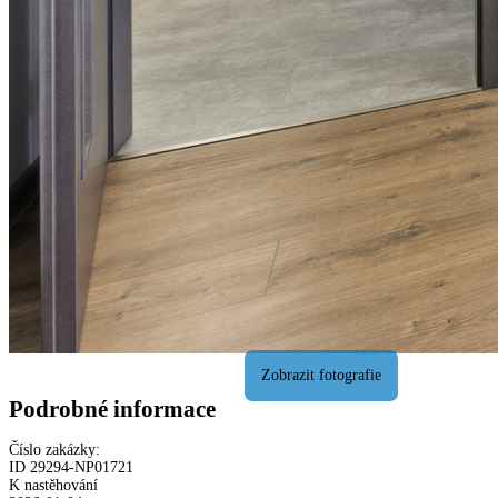
Podrobné informace
Číslo zakázky:
ID
29294
-
NP01721
K nastěhování