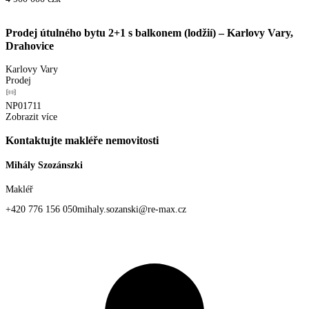
Prodej útulného bytu 2+1 s balkonem (lodžií) – Karlovy Vary,
Drahovice
Karlovy Vary
Prodej
NP01711
Zobrazit více
Kontaktujte makléře nemovitosti
Mihály Szozánszki
Makléř
+420 776 156 050
mihaly.sozanski@re-max.cz
Osobní profil