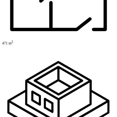
2
471
m