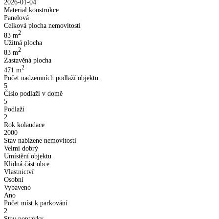
2026-01-04
Material konstrukce
Panelová
Celková plocha nemovitosti
2
83
m
Užitná plocha
2
83
m
Zastavěná plocha
2
471
m
Počet nadzemních podlaží objektu
5
Číslo podlaží v domě
5
Podlaží
2
Rok kolaudace
2000
Stav nabizene nemovitosti
Velmi dobrý
Umístění objektu
Klidná část obce
Vlastnictví
Osobní
Vybaveno
Ano
Počet míst k parkování
2
Stav poptavky