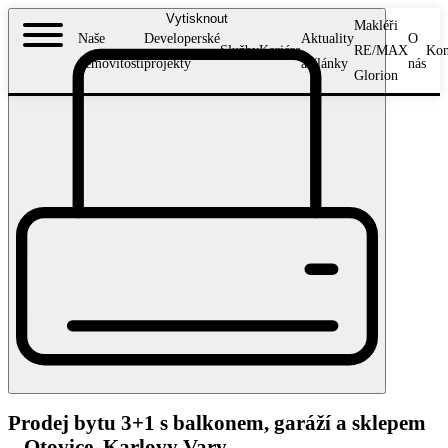
Vytisknout
Makléři
Naše
Developerské
Aktuality
O
Služby
Kariéra
RE/MAX
Kon
nemovitosti
projekty
a články
nás
Glorion
Prodej bytu 3+1 s balkonem, garáží a sklepem
– Otovice, Karlovy Vary