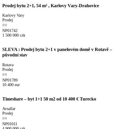
Prodej bytu 2+1, 54 m² , Karlovy Vary-Drahovice
Karlovy Vary
Prodej
NP01742
1 500 000
czk
SLEVA : Prodej bytu 2+1 v panelovém domě v Rotavě –
původní stav
Rotava
Prodej
NP01789
10 400
eur
Timeshare – byt 1+1 50 m2 od 10 400 € Turecko
Avsallar
Prodej
NP01011
4 900 000
czk