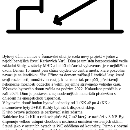
Bytový dům Tuhnice v Šumavské ulici je zcela nový projekt v jedné z
nejoblíbenějších čtvrtí Karlových Varů. Dům je umístěn bezprostředně vedle
základní školy, zastávky MHD a i další občanská vybavenost je v nejbližším
okolí. Během 15 minut pěší chůze dojdete do centra města, které pozvolna
navazuje na lázeňskou část. Přímo za domem začínají Lázeňské lesy, které
svojí rozlehlostí, množstvím cest, jak na kolo, tak pro pěší, představují
nekonečné možnosti oddechu a velmi příjemně stráveného volného času.
Výstavba bytového domu začala na podzim 2022. Kolaudace proběhla v
září 2024. Dům je postaven z nejmodernějších materiálů především s
ohledem na energetickou úspornost.
V bytovém domě budou bytové jednotky od 1+KK až po 4+KK a
mezonetové byty 3+KK.Každý byt má k dispozici sklep.
K této bytové jednotce je parkovací stání zdarma.
Nabízíme byt 2+KK o celkové ploše 64,7 m2 který se nachází v 3.NP. Byt
disponuje velkou vstupní chodbou s možností umístění vestavných skříní.
Stejně jako v ostatních bytech je WC odděleno od koupelny. Přímo z obytné