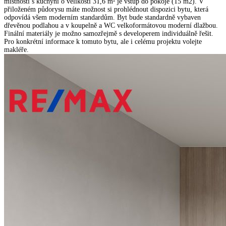
místnosti s kuchyní o velikosti 31,6 m² je vstup do pokoje (15 m2). V
přiloženém půdorysu máte možnost si prohlédnout dispozici bytu, která
odpovídá všem moderním standardům. Byt bude standardně vybaven
dřevěnou podlahou a v koupelně a WC velkoformátovou moderní dlažbou.
Finální materiály je možno samozřejmě s developerem individuálně řešit.
Pro konkrétní informace k tomuto bytu, ale i celému projektu volejte
makléře.