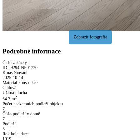
Podrobné informace
Číslo zakázky:
ID
29294
-
NP01730
K nastěhování
2025-10-14
Material konstrukce
Cihlová
Užitná plocha
2
64.7
m
Počet nadzemních podlaží objektu
7
Číslo podlaží v domě
7
Podlaží
3
Rok kolaudace
1919