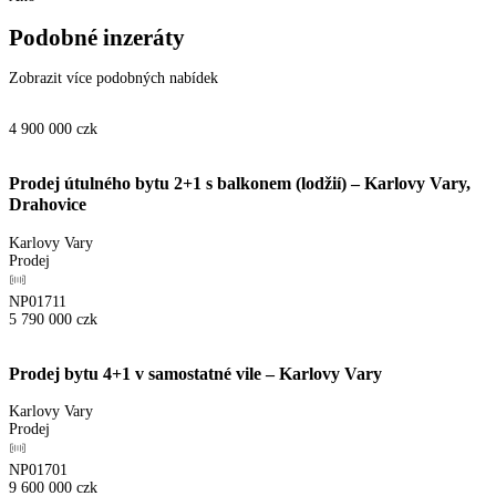
Podobné inzeráty
Zobrazit více podobných nabídek
4 900 000
czk
Prodej útulného bytu 2+1 s balkonem (lodžií) – Karlovy Vary,
Drahovice
Karlovy Vary
Prodej
NP01711
5 790 000
czk
Prodej bytu 4+1 v samostatné vile – Karlovy Vary
Karlovy Vary
Prodej
NP01701
9 600 000
czk