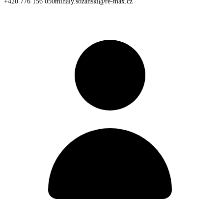
+420 776 156 050
mihaly.sozanski@re-max.cz
Osobní profil