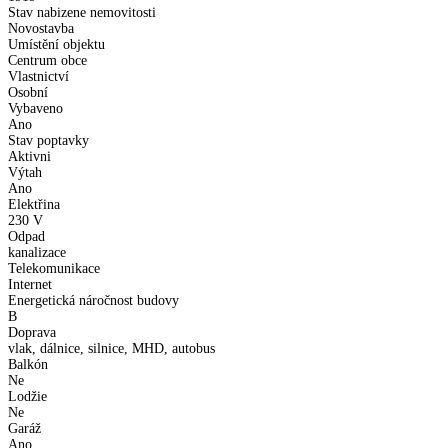
Stav nabizene nemovitosti
Novostavba
Umístění objektu
Centrum obce
Vlastnictví
Osobní
Vybaveno
Ano
Stav poptavky
Aktivni
Výtah
Ano
Elektřina
230 V
Odpad
kanalizace
Telekomunikace
Internet
Energetická náročnost budovy
B
Doprava
vlak, dálnice, silnice, MHD, autobus
Balkón
Ne
Lodžie
Ne
Garáž
Ano