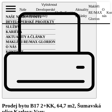
Vytisknout
Makléři
Naše
Developerské
Aktuality
O
Služby
Kariéra
RE/MAX
Kon
nemovitosti
projekty
a články
nás
NAŠE NEMOVITOSTI
Glorion
DEVELOPERSKÉ PROJEKTY
SLUŽBY
KARIÉRA
AKTUALITY A ČLÁNKY
MAKLÉŘI RE/MAX GLORION
O NÁS
KONTAKT
Prodej bytu B17 2+KK, 64,7 m2, Šumavská
ulice,Karlovy Vary