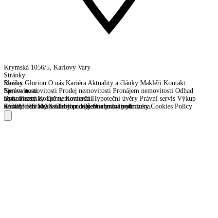
Krymská 1056/5, Karlovy Vary
Stránky
Remax Glorion
Služby
O nás
Kariéra
Aktuality a články
Makléři
Kontakt
Správa nemovitosti
Nemovitosti
Prodej nemovitosti
Pronájem nemovitosti
Odhad
nemovitosti
Byty
Dokumenty
Pozemky
Koupě nemovitosti
Domy
Komerční
Hypoteční úvěry
Právní servis
Výkup
nemovitosti
Zásady ochrany osobních údajů
© 2023 RE/MAX Glorion. Všechna práva vyhrazena.
Krátkodobý pronájem nemovitostí
Obchodní podmínky
Cookies Policy