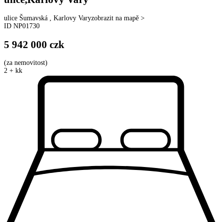
ulice
Šumavská
,
Karlovy Vary
zobrazit na mapě >
ID
NP01730
5 942 000
czk
(
za nemovitost
)
2 + kk