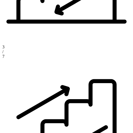
3
/
7