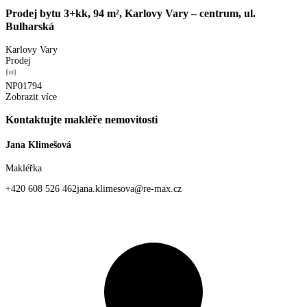
Prodej bytu 3+kk, 94 m², Karlovy Vary – centrum, ul.
Bulharská
Karlovy Vary
Prodej
NP01794
Zobrazit více
Kontaktujte makléře nemovitosti
Jana Klimešová
Makléřka
+420 608 526 462
jana.klimesova@re-max.cz
Osobní profil