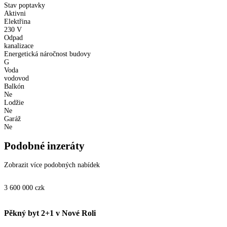
Stav poptavky
Aktivni
Elektřina
230 V
Odpad
kanalizace
Energetická náročnost budovy
G
Voda
vodovod
Balkón
Ne
Lodžie
Ne
Garáž
Ne
Podobné inzeráty
Zobrazit více podobných nabídek
3 600 000
czk
Pěkný byt 2+1 v Nové Roli