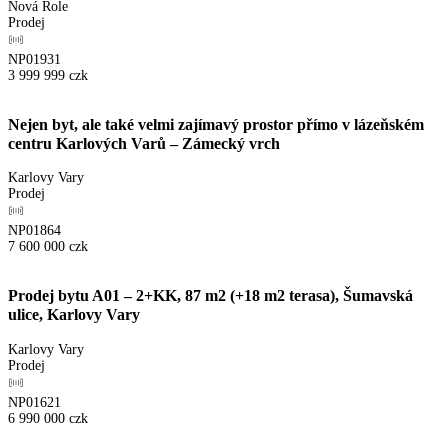
Nová Role
Prodej
NP01931
3 999 999
czk
Nejen byt, ale také velmi zajímavý prostor přímo v lázeňském
centru Karlových Varů – Zámecký vrch
Karlovy Vary
Prodej
NP01864
7 600 000
czk
Prodej bytu A01 – 2+KK, 87 m2 (+18 m2 terasa), Šumavská
ulice, Karlovy Vary
Karlovy Vary
Prodej
NP01621
6 990 000
czk