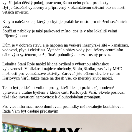
využít jako dětský pokoj, pracovnu, šatnu nebo pokoj pro hosty.
Byt je částečně vybavený a připravený k okamžitému užívání bez nutnosti
větších investic.
K bytu náleží sklep, který poskytuje praktické místo pro uložení sezónních
věcí.
Součástí nabídky je také parkovací místo, což je v této lokalitě velmi
příjemný bonus.
Dům je v dobrém stavu a je napojen na veškeré inženýrské sítě – kanalizaci,
vodovod, plyn i elektřinu. Vytápění a ohřev vody jsou řešeny centrálním
dálkovým systémem, což přináší pohodlný a bezstarostný provoz.
Lokalita Stará Role nabízí klidné bydlení s výbornou občanskou
vybaveností. V blízkosti najdete obchody, školu, školku, zastávky MHD i
možnosti pro volnočasové aktivity. Zároveň jste během chvíle v centru
Karlových Varů, takže máte na dosah vše, co městský život nabízí.
Tento byt je ideální volbou pro ty, kteří hledají praktické, moderně
upravené a útulné bydlení v klidné části Karlových Varů. Skvěle poslouží
také jako investiční nemovitost k dlouhodobému pronájmu.
Pro více informací nebo domluvení prohlídky mě neváhejte kontaktovat.
Ráda Vám byt osobně představím.