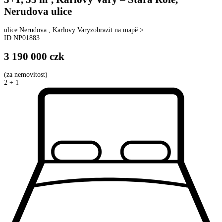
Nerudova ulice
ulice
Nerudova
,
Karlovy Vary
zobrazit na mapě >
ID
NP01883
3 190 000
czk
(
za nemovitost
)
2 + 1