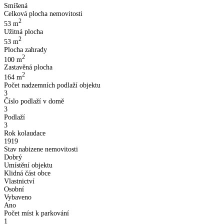
Smíšená
Celková plocha nemovitosti
2
53
m
Užitná plocha
2
53
m
Plocha zahrady
2
100
m
Zastavěná plocha
2
164
m
Počet nadzemních podlaží objektu
3
Číslo podlaží v domě
3
Podlaží
3
Rok kolaudace
1919
Stav nabizene nemovitosti
Dobrý
Umístění objektu
Klidná část obce
Vlastnictví
Osobní
Vybaveno
Ano
Počet míst k parkování
1