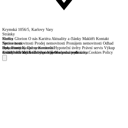
Krymská 1056/5, Karlovy Vary
Stránky
Remax Glorion
Služby
O nás
Kariéra
Aktuality a články
Makléři
Kontakt
Správa nemovitosti
Nemovitosti
Prodej nemovitosti
Pronájem nemovitosti
Odhad
nemovitosti
Byty
Dokumenty
Pozemky
Koupě nemovitosti
Domy
Komerční
Hypoteční úvěry
Právní servis
Výkup
nemovitosti
Zásady ochrany osobních údajů
© 2023 RE/MAX Glorion. Všechna práva vyhrazena.
Krátkodobý pronájem nemovitostí
Obchodní podmínky
Cookies Policy