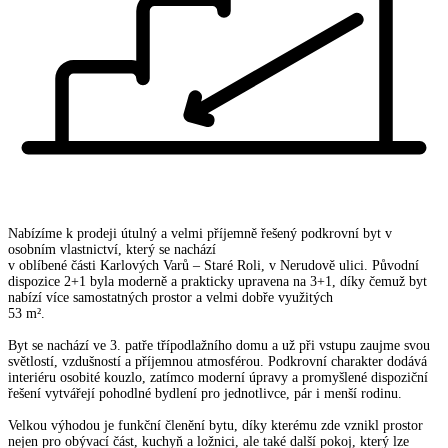
Nabízíme k prodeji útulný a velmi příjemně řešený podkrovní byt v
osobním vlastnictví, který se nachází
v oblíbené části Karlových Varů – Staré Roli, v Nerudově ulici. Původní
dispozice 2+1 byla moderně a prakticky upravena na 3+1, díky čemuž byt
nabízí více samostatných prostor a velmi dobře využitých
53 m².
Byt se nachází ve 3. patře třípodlažního domu a už při vstupu zaujme svou
světlostí, vzdušností a příjemnou atmosférou. Podkrovní charakter dodává
interiéru osobité kouzlo, zatímco moderní úpravy a promyšlené dispoziční
řešení vytvářejí pohodlné bydlení pro jednotlivce, pár i menší rodinu.
Velkou výhodou je funkční členění bytu, díky kterému zde vznikl prostor
nejen pro obývací část, kuchyň a ložnici, ale také další pokoj, který lze