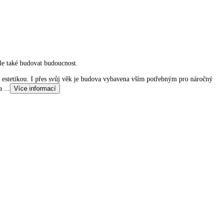
 ale také budovat budoucnost.
u estetikou. I přes svůj věk je budova vybavena vším potřebným pro náročný
 a
...
Více informací