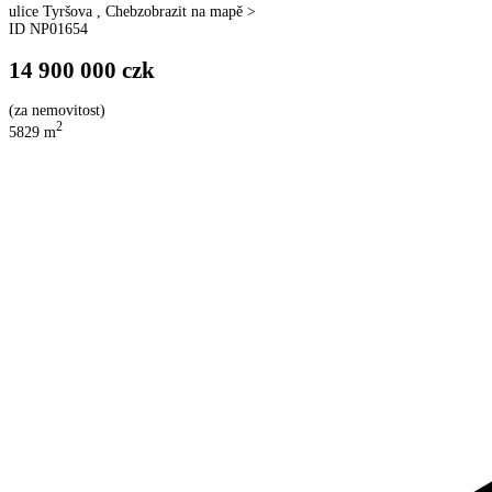
ulice
Tyršova
,
Cheb
zobrazit na mapě >
ID
NP01654
14 900 000
czk
(
za nemovitost
)
2
5829
m