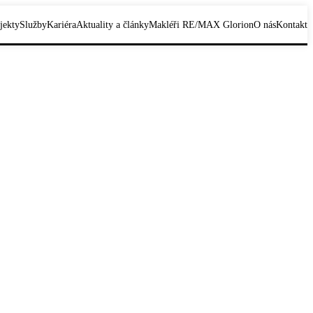
jekty
Služby
Kariéra
Aktuality a články
Makléři RE/MAX Glorion
O nás
Kontakt