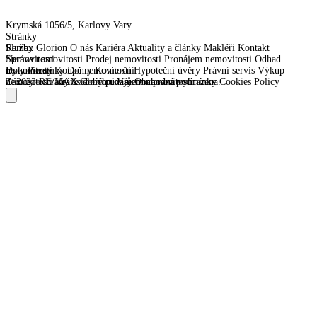
Krymská 1056/5, Karlovy Vary
Stránky
Remax Glorion
Služby
O nás
Kariéra
Aktuality a články
Makléři
Kontakt
Správa nemovitosti
Nemovitosti
Prodej nemovitosti
Pronájem nemovitosti
Odhad
nemovitosti
Byty
Dokumenty
Pozemky
Koupě nemovitosti
Domy
Komerční
Hypoteční úvěry
Právní servis
Výkup
nemovitosti
Zásady ochrany osobních údajů
© 2023 RE/MAX Glorion. Všechna práva vyhrazena.
Krátkodobý pronájem nemovitostí
Obchodní podmínky
Cookies Policy