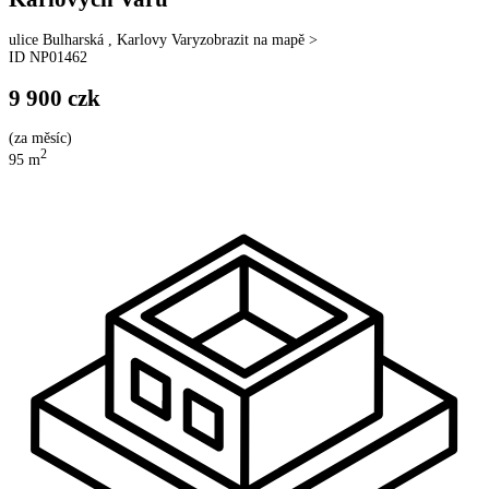
ulice
Bulharská
,
Karlovy Vary
zobrazit na mapě >
ID
NP01462
9 900
czk
(
za měsíc
)
2
95
m