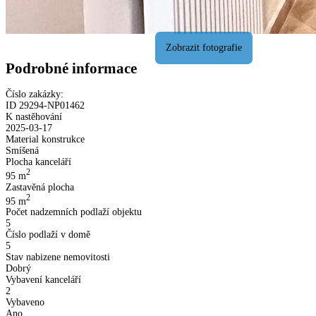
Podrobné informace
Číslo zakázky:
ID
29294
-
NP01462
K nastěhování
2025-03-17
Material konstrukce
Smíšená
Plocha kanceláří
2
95
m
Zastavěná plocha
2
95
m
Počet nadzemních podlaží objektu
5
Číslo podlaží v domě
5
Stav nabizene nemovitosti
Dobrý
Vybavení kanceláří
2
Vybaveno
Ano