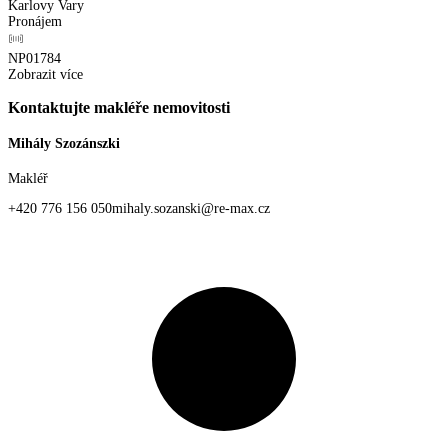
Karlovy Vary
Pronájem
NP01784
Zobrazit více
Kontaktujte makléře nemovitosti
Mihály Szozánszki
Makléř
+420 776 156 050
mihaly.sozanski@re-max.cz
Osobní profil