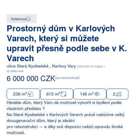
Vytisknout
Prostorný dům v Karlových
Varech, který si můžete
upravit přesně podle sebe v K.
Varech
ulice
Stará Kysibelská
,
Karlovy Vary
zobrazit na mapě >
ID
NP01445
6 000 000
CZK
(
za nemovitost
)
2
2
2
236
m
615
m
146
m
2
Hledáte dům, který Vám dá možnost vytvořit si bydlení podle
vlastních představ ?
Na Staré Kysibelské v Karlových Varech právě nabízíme velký
dvougenerační dům, který je ideální
pro rekonstrukci — a díky své dispozici nabízí opravdu široké
možnosti.