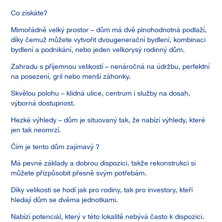
Co získáte?
Mimořádně velký prostor – dům má dvě plnohodnotná podlaží,
díky čemuž můžete vytvořit dvougenerační bydlení, kombinaci
bydlení a podnikání, nebo jeden velkorysý rodinný dům.
Zahradu s příjemnou velikostí – nenáročná na údržbu, perfektní
na posezení, gril nebo menší záhonky.
Skvělou polohu – klidná ulice, centrum i služby na dosah,
výborná dostupnost.
Hezké výhledy – dům je situovaný tak, že nabízí výhledy, které
jen tak neomrzí.
Čím je tento dům zajímavý ?
Má pevné základy a dobrou dispozici, takže rekonstrukci si
můžete přizpůsobit přesně svým potřebám.
Díky velikosti se hodí jak pro rodiny, tak pro investory, kteří
hledají dům se dvěma jednotkami.
Nabízí potenciál, který v této lokalitě nebývá často k dispozici.