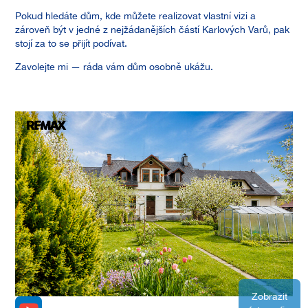
Pokud hledáte dům, kde můžete realizovat vlastní vizi a
zároveň být v jedné z nejžádanějších částí Karlových Varů, pak
stojí za to se přijít podívat.
Zavolejte mi — ráda vám dům osobně ukážu.