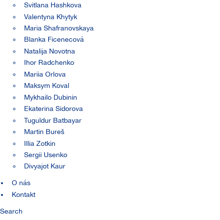
Svitlana Hashkova
Valentyna Khytyk
Maria Shafranovskaya
Blanka Ficenecová
Natalija Novotna
Ihor Radchenko
Mariia Orlova
Maksym Koval
Mykhailo Dubinin
Ekaterina Sidorova
Tuguldur Batbayar
Martin Bureš
Illia Zotkin
Sergii Usenko
Divyajot Kaur
O nás
Kontakt
Search