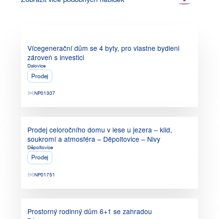
12 500 000
Czk
Vícegenerační dům se 4 byty, pro vlastne bydleni
zároveň s investici
Dalovice
Prodej
NP01307
3 700 000
Czk
Prodej celoročního domu v lese u jezera – klid,
soukromí a atmosféra – Děpoltovice – Nivy
Děpoltovice
Prodej
NP01751
15 750 000
Czk
Prostorný rodinný dům 6+1 se zahradou