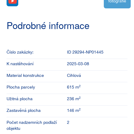
Podrobné informace
Číslo zakázky:
ID
29294
-
NP01445
K nastěhování
2025-03-08
Material konstrukce
Cihlová
2
Plocha parcely
615
m
2
Užitná plocha
236
m
2
Zastavěná plocha
146
m
Počet nadzemních podlaží
2
objektu