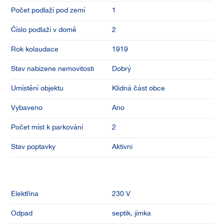
Počet podlaží pod zemí
1
Číslo podlaží v domě
2
Rok kolaudace
1919
Stav nabizene nemovitosti
Dobrý
Umístění objektu
Klidná část obce
Vybaveno
Ano
Počet míst k parkování
2
Stav poptavky
Aktivni
Elektřina
230 V
Odpad
septik, jímka