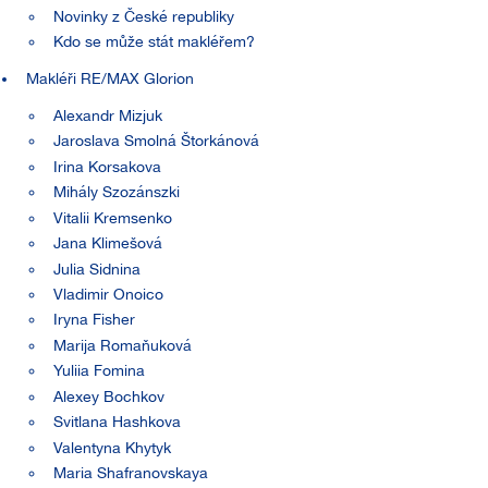
Novinky z České republiky
Kdo se může stát makléřem?
Makléři RE/MAX Glorion
Alexandr Mizjuk
Jaroslava Smolná Štorkánová
Irina Korsakova
Mihály Szozánszki
Vitalii Kremsenko
Jana Klimešová
Julia Sidnina
Vladimir Onoico
Iryna Fisher
Marija Romaňuková
Yuliia Fomina
Alexey Bochkov
Svitlana Hashkova
Valentyna Khytyk
Maria Shafranovskaya