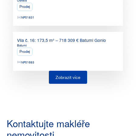
Odrava
Prodej
NP01831
718 309
Eur
Vila č. 16: 173,5 m² – 718 309 € Batumi Gonio
Batumi
Prodej
NP01683
Zobrazit více
Kontaktujte makléře
nemovitosti