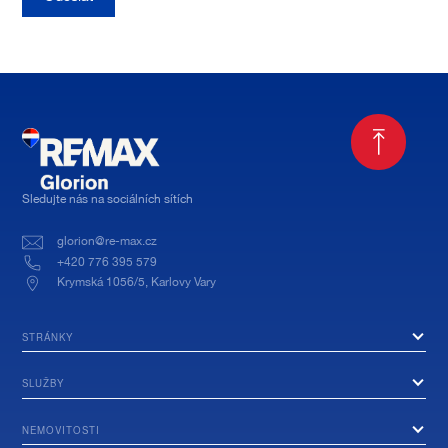
Sledujte nás na sociálních sítích
glorion@re-max.cz
+420 776 395 579
Krymská 1056/5, Karlovy Vary
STRÁNKY
SLUŽBY
NEMOVITOSTI