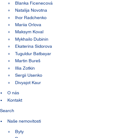
Blanka Ficenecová
Natalija Novotna
Ihor Radchenko
Mariia Orlova
Maksym Koval
Mykhailo Dubinin
Ekaterina Sidorova
Tuguldur Batbayar
Martin Bureš
Illia Zotkin
Sergii Usenko
Divyajot Kaur
O nás
Kontakt
Search
Naše nemovitosti
Byty