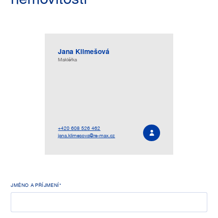
Jana Klimešová
Makléřka
+420 608 526 462
Osobní profil
jana.klimesova@re-max.cz
JMÉNO A PŘÍJMENÍ*