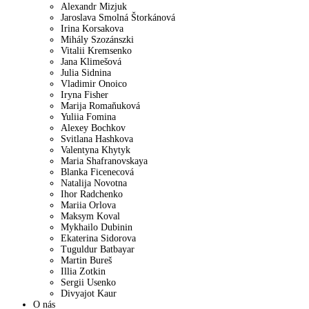
Alexandr Mizjuk
Jaroslava Smolná Štorkánová
Irina Korsakova
Mihály Szozánszki
Vitalii Kremsenko
Jana Klimešová
Julia Sidnina
Vladimir Onoico
Iryna Fisher
Marija Romaňuková
Yuliia Fomina
Alexey Bochkov
Svitlana Hashkova
Valentyna Khytyk
Maria Shafranovskaya
Blanka Ficenecová
Natalija Novotna
Ihor Radchenko
Mariia Orlova
Maksym Koval
Mykhailo Dubinin
Ekaterina Sidorova
Tuguldur Batbayar
Martin Bureš
Illia Zotkin
Sergii Usenko
Divyajot Kaur
O nás