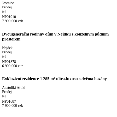
Jesenice
Prodej
NP01910
7 900 000
czk
Dvougenerační rodinný dům v Nejdku s kouzelným půdním
prostorem
Nejdek
Prodej
NP01878
6 900 000
eur
Exkluzivní rezidence 1 285 m² ultra-luxusu s dvěma bazény
Anatoliki Attiki
Prodej
NP01687
7 900 000
czk