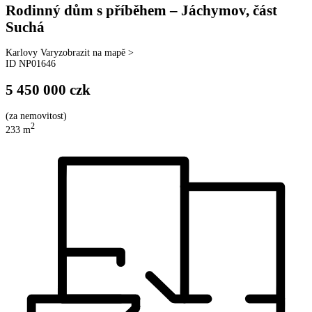
Rodinný dům s příběhem – Jáchymov, část
Suchá
Karlovy Vary
zobrazit na mapě >
ID
NP01646
5 450 000
czk
(
za nemovitost
)
2
233
m