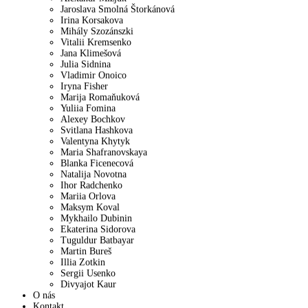
Jaroslava Smolná Štorkánová
Irina Korsakova
Mihály Szozánszki
Vitalii Kremsenko
Jana Klimešová
Julia Sidnina
Vladimir Onoico
Iryna Fisher
Marija Romaňuková
Yuliia Fomina
Alexey Bochkov
Svitlana Hashkova
Valentyna Khytyk
Maria Shafranovskaya
Blanka Ficenecová
Natalija Novotna
Ihor Radchenko
Mariia Orlova
Maksym Koval
Mykhailo Dubinin
Ekaterina Sidorova
Tuguldur Batbayar
Martin Bureš
Illia Zotkin
Sergii Usenko
Divyajot Kaur
O nás
Kontakt