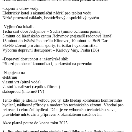
-Topení a ohřev vody:
Elektrický kotel s akumulační nádrží pro teplou vodu
Nízké provozní náklady, bezúdržbový a spolehlivý systém
-Výjimečná lokalita:
Tichá část obce Jáchymov – Suchá (mimo ochranná pásma)
5 minut od lázeňského centra Jáchymov (nejstarší radonové lázně)
15 minut do lyžařského areálu Klínovec, 10 minut na Boží Dar
Skvělé zázemí pro zimní sporty, turistiku i cykloturistiku
Výborná dopravní dostupnost – Karlovy Vary, Praha (D6)
-Dopravní dostupnost a inženýrské sítě:
Příjezd po obecní komunikaci, parkování na pozemku
-Napojeno na:
elektřinu
vlastní vrt (pitná voda)
vlastní kanalizaci (septik s filtrem)
slaboproud (internet/TV)
Tento dům je ideální volbou pro ty, kdo hledají kombinaci komfortního
bydlení, nádherné přírody a moderního technického zázemí. Vhodné pro
rekreaci i celoroční bydlení. Dům je ve výborném technickém stavu,
pravidelně udržován a připraven k okamžitému nastěhování
Akce platná pouze do konce roku 2025.
📞 Pro více informací nebo sjednání prohlídky mě neváhejte kontaktovat.