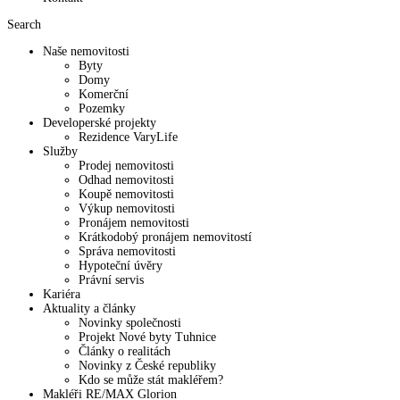
Search
Naše nemovitosti
Byty
Domy
Komerční
Pozemky
Developerské projekty
Rezidence VaryLife
Služby
Prodej nemovitosti
Odhad nemovitosti
Koupě nemovitosti
Výkup nemovitosti
Pronájem nemovitosti
Krátkodobý pronájem nemovitostí
Správa nemovitosti
Hypoteční úvěry
Právní servis
Kariéra
Aktuality a články
Novinky společnosti
Projekt Nové byty Tuhnice
Články o realitách
Novinky z České republiky
Kdo se může stát makléřem?
Makléři RE/MAX Glorion