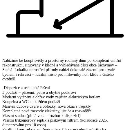
Nabízíme ke koupi světlý a prostorný rodinný dům po kompletní vnitřní
rekonstrukci, situovaný v klidné a vyhledávané části obce Jáchymov –
Suchá. Lokalita uprostřed přírody nabízí dokonalé zázemí pro trvalé
bydlení i rekreaci – ideální místo pro milovníky hor, klidu a čistého
ovzduší.
-Dispozice a technické řešení:
3 podlaží – přízemí, patro a obytné podkroví
Moderní vytápění a ohřev vody zajištěn elektrickým kotlem
Koupelna a WC na každém podlaží
Masivní dubové dveře a obložky, nová okna s trojskly
Kompletně nové rozvody elektřiny, jističe a rozvaděče
Vlastní studna (pitná voda – rozbor k dispozici)
Vlastní tříkomorový septik s pískovým filtrem (kolaudace 2025,
dimenzováno pro 10 osob)
Kvalitní konstrukce: smíšené zdivo, falcovaná plechová střecha