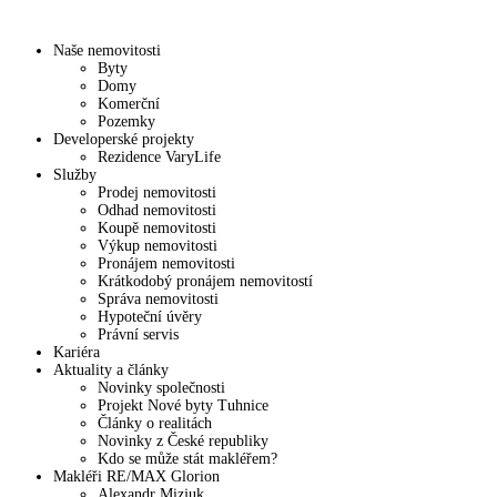
Naše nemovitosti
Byty
Domy
Komerční
Pozemky
Developerské projekty
Rezidence VaryLife
Služby
Prodej nemovitosti
Odhad nemovitosti
Koupě nemovitosti
Výkup nemovitosti
Pronájem nemovitosti
Krátkodobý pronájem nemovitostí
Správa nemovitosti
Hypoteční úvěry
Právní servis
Kariéra
Aktuality a články
Novinky společnosti
Projekt Nové byty Tuhnice
Články o realitách
Novinky z České republiky
Kdo se může stát makléřem?
Makléři RE/MAX Glorion
Alexandr Mizjuk