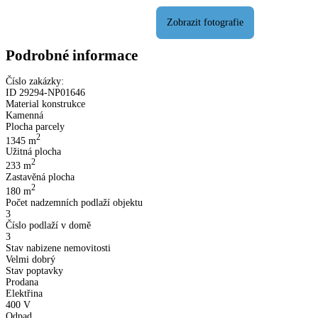
Podrobné informace
Číslo zakázky:
ID
29294
-
NP01646
Material konstrukce
Kamenná
Plocha parcely
2
1345
m
Užitná plocha
2
233
m
Zastavěná plocha
2
180
m
Počet nadzemních podlaží objektu
3
Číslo podlaží v domě
3
Stav nabizene nemovitosti
Velmi dobrý
Stav poptavky
Prodana
Elektřina
400 V
Odpad