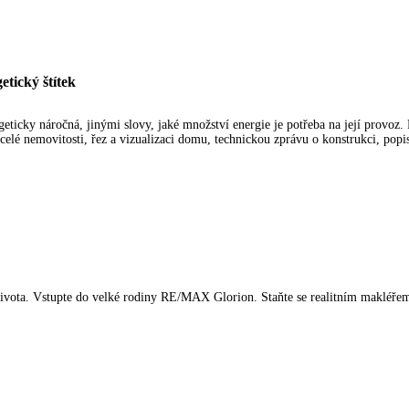
etický štítek
ticky náročná, jinými slovy, jaké množství energie je potřeba na její provoz.
elé nemovitosti, řez a vizualizaci domu, technickou zprávu o konstrukci, pop
o života. Vstupte do velké rodiny RE/MAX Glorion. Staňte se realitním makléře