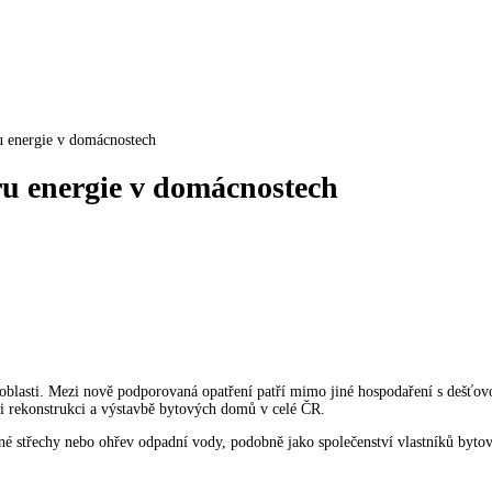
u energie v domácnostech
u energie v domácnostech
ší oblasti. Mezi nově podporovaná opatření patří mimo jiné hospodaření s dešť
při rekonstrukci a výstavbě bytových domů v celé ČR.
né střechy nebo ohřev odpadní vody, podobně jako společenství vlastníků byt