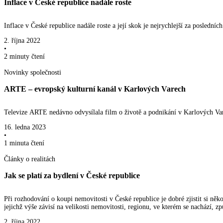
Inflace v České republice nadále roste
Inflace v České republice nadále roste a její skok je nejrychlejší za poslední
2. října 2022
•
2 minuty
čtení
Novinky společnosti
ARTE – evropský kulturní kanál v Karlových Varech
Televize ARTE nedávno odvysílala film o životě a podnikání v Karlových Va
16. ledna 2023
•
1 minuta
čtení
Články o realitách
Jak se platí za bydlení v České republice
Při rozhodování o koupi nemovitosti v České republice je dobré zjistit si ně
jejichž výše závisí na velikosti nemovitosti, regionu, ve kterém se nachází, 
2. října 2022