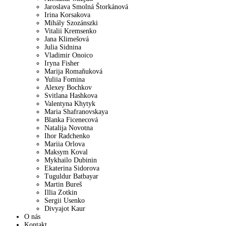
Jaroslava Smolná Štorkánová
Irina Korsakova
Mihály Szozánszki
Vitalii Kremsenko
Jana Klimešová
Julia Sidnina
Vladimir Onoico
Iryna Fisher
Marija Romaňuková
Yuliia Fomina
Alexey Bochkov
Svitlana Hashkova
Valentyna Khytyk
Maria Shafranovskaya
Blanka Ficenecová
Natalija Novotna
Ihor Radchenko
Mariia Orlova
Maksym Koval
Mykhailo Dubinin
Ekaterina Sidorova
Tuguldur Batbayar
Martin Bureš
Illia Zotkin
Sergii Usenko
Divyajot Kaur
O nás
Kontakt