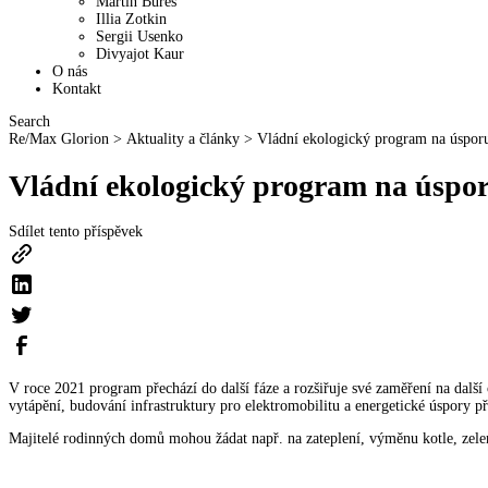
Martin Bureš
Illia Zotkin
Sergii Usenko
Divyajot Kaur
O nás
Kontakt
Search
Re/Max Glorion
>
Aktuality a články
>
Vládní ekologický program na úspor
Vládní ekologický program na úspor
Sdílet tento příspěvek
V roce 2021 program přechází do další fáze a rozšiřuje své zaměření na dal
vytápění, budování infrastruktury pro elektromobilitu a energetické úspory 
Majitelé rodinných domů mohou žádat např. na zateplení, výměnu kotle, zele