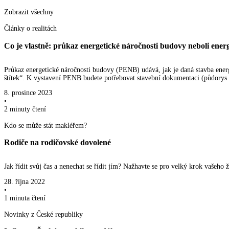
Zobrazit všechny
Články o realitách
Co je vlastně: průkaz energetické náročnosti budovy neboli energ
Průkaz energetické náročnosti budovy (PENB) udává, jak je daná stavba energe
štítek“. K vystavení PENB budete potřebovat stavební dokumentaci (půdorys c
8. prosince 2023
•
2 minuty
čtení
Kdo se může stát makléřem?
Rodiče na rodičovské dovolené
Jak řídit svůj čas a nenechat se řídit jím? Nažhavte se pro velký krok vašeh
28. října 2022
•
1 minuta
čtení
Novinky z České republiky