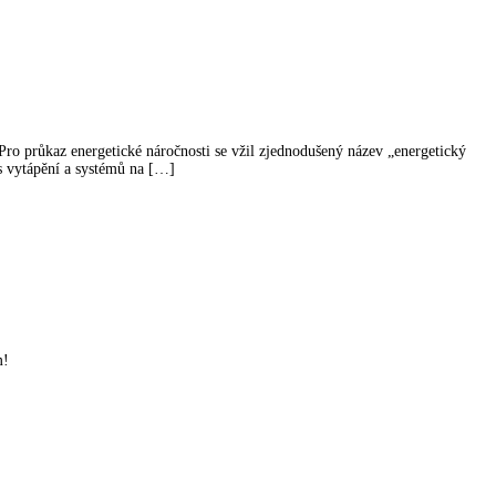
 Pro průkaz energetické náročnosti se vžil zjednodušený název „energetický
is vytápění a systémů na […]
m!