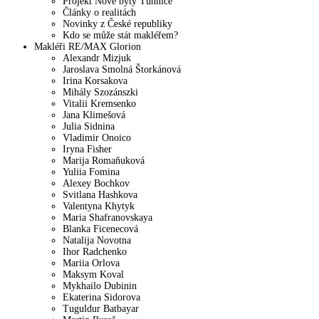
Projekt Nové byty Tuhnice
Články o realitách
Novinky z České republiky
Kdo se může stát makléřem?
Makléři RE/MAX Glorion
Alexandr Mizjuk
Jaroslava Smolná Štorkánová
Irina Korsakova
Mihály Szozánszki
Vitalii Kremsenko
Jana Klimešová
Julia Sidnina
Vladimir Onoico
Iryna Fisher
Marija Romaňuková
Yuliia Fomina
Alexey Bochkov
Svitlana Hashkova
Valentyna Khytyk
Maria Shafranovskaya
Blanka Ficenecová
Natalija Novotna
Ihor Radchenko
Mariia Orlova
Maksym Koval
Mykhailo Dubinin
Ekaterina Sidorova
Tuguldur Batbayar