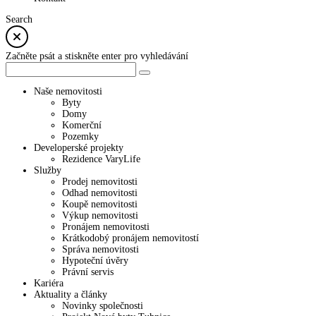
Search
Začněte psát a stiskněte enter pro vyhledávání
Naše nemovitosti
Byty
Domy
Komerční
Pozemky
Developerské projekty
Rezidence VaryLife
Služby
Prodej nemovitosti
Odhad nemovitosti
Koupě nemovitosti
Výkup nemovitosti
Pronájem nemovitosti
Krátkodobý pronájem nemovitostí
Správa nemovitosti
Hypoteční úvěry
Právní servis
Kariéra
Aktuality a články
Novinky společnosti