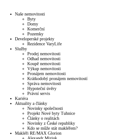
Naše nemovitosti
Byty
Domy
Komerční
Pozemky
Developerské projekty
Rezidence VaryLife
Služby
Prodej nemovitosti
Odhad nemovitosti
Koupě nemovitosti
Výkup nemovitosti
Pronájem nemovitosti
Krátkodobý pronájem nemovitostí
Správa nemovitosti
Hypoteční úvěry
Právní servis
Kariéra
Aktuality a články
Novinky společnosti
Projekt Nové byty Tuhnice
Články o realitách
Novinky z České republiky
Kdo se může stát makléřem?
Makléři RE/MAX Glorion
Alexandr Mizjuk