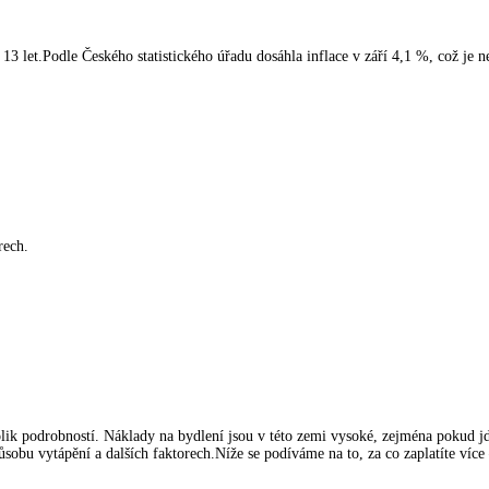
ch 13 let.Podle Českého statistického úřadu dosáhla inflace v září 4,1 %, což je 
rech.
kolik podrobností. Náklady na bydlení jsou v této zemi vysoké, zejména pokud 
způsobu vytápění a dalších faktorech.Níže se podíváme na to, za co zaplatíte ví