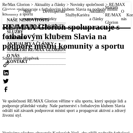
Re/Max Glorion
>
Aktuality a články
>
Novinky společnosti
>
RE/MAX
Makléři
Glorion spolupracuje s fotbalovým klubem Slavia na podpoře místní
Naše
Developerské
Aktuality
O
komunity a sportu
Služby
Kariéra
RE/MAX
Kon
nemovitosti
projekty
a články
nás
NAŠE NEMOVITOSTI
Glorion
RE/MAX Glorion spolupracuje s
DEVELOPERSKÉ PROJEKTY
SLUŽBY
fotbalovým klubem Slavia na
KARIÉRA
podpoře místní komunity a sportu
AKTUALITY A ČLÁNKY
MAKLÉŘI RE/MAX GLORION
O NÁS
Sdílet tento příspěvek
KONTAKT
Ve společnosti RE/MAX Glorion věříme v sílu sportu, který spojuje lidi a
podporuje přátelské vztahy. Naše partnerství s fotbalovým klubem Slavia
odráží náš závazek podporovat místní sport a propagovat aktivní a zdravý
životní styl.