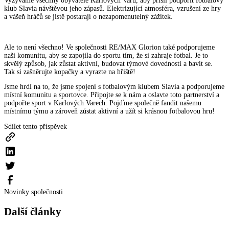
Vyzýváme všechny obyvatele Karlových Varů, aby přišli podpořit fotbalový
klub Slavia návštěvou jeho zápasů. Elektrizující atmosféra, vzrušení ze hry
a vášeň hráčů se jistě postarají o nezapomenutelný zážitek.
Ale to není všechno! Ve společnosti RE/MAX Glorion také podporujeme
naši komunitu, aby se zapojila do sportu tím, že si zahraje fotbal. Je to
skvělý způsob, jak zůstat aktivní, budovat týmové dovednosti a bavit se.
Tak si zašněrujte kopačky a vyrazte na hřiště!
Jsme hrdí na to, že jsme spojeni s fotbalovým klubem Slavia a podporujeme
místní komunitu a sportovce. Připojte se k nám a oslavte toto partnerství a
podpořte sport v Karlových Varech. Pojďme společně fandit našemu
místnímu týmu a zároveň zůstat aktivní a užít si krásnou fotbalovou hru!
Sdílet tento příspěvek
Novinky společnosti
Další články