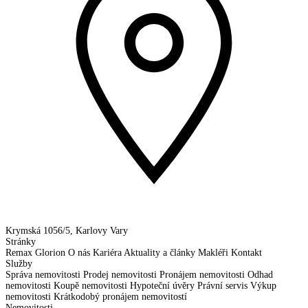
Krymská 1056/5, Karlovy Vary
Stránky
Remax Glorion
O nás
Kariéra
Aktuality a články
Makléři
Kontakt
Služby
Správa nemovitosti
Prodej nemovitosti
Pronájem nemovitosti
Odhad
nemovitosti
Koupě nemovitosti
Hypoteční úvěry
Právní servis
Výkup
nemovitosti
Krátkodobý pronájem nemovitostí
Nemovitosti