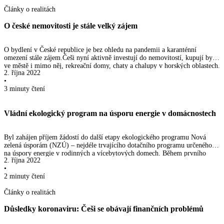
Články o realitách
O české nemovitosti je stále velký zájem
O bydlení v České republice je bez ohledu na pandemii a karanténní
omezení stále zájem.Češi nyní aktivně investují do nemovitostí, kupují byty
ve městě i mimo něj, rekreační domy, chaty a chalupy v horských oblastech.
2. října 2022
Co se týče bytů v horách, poptávka je dána touhou po kvalitním rekreačním
•
bydlení. Nárůst poptávky se nemohl neprojevit na cenách bytů, které
3 minuty
čtení
okamžitě vzrostly. Ceny bytů a starších domů rostly v průměru poměrně
stabilně o 11-13 % v tříměsíčních intervalech.
Vládní ekologický program na úsporu energie v domácnostech
Byl zahájen příjem žádostí do další etapy ekologického programu Nová
zelená úsporám (NZÚ) – nejdéle trvajícího dotačního programu určeného
na úspory energie v rodinných a vícebytových domech. Během prvního
2. října 2022
programového období, které začalo v roce 2014, byly mezi desítky tisíc
•
domácností rozděleny prostředky ve výši několika miliard korun.
2 minuty
čtení
Články o realitách
Důsledky koronaviru: Češi se obávají finančních problémů