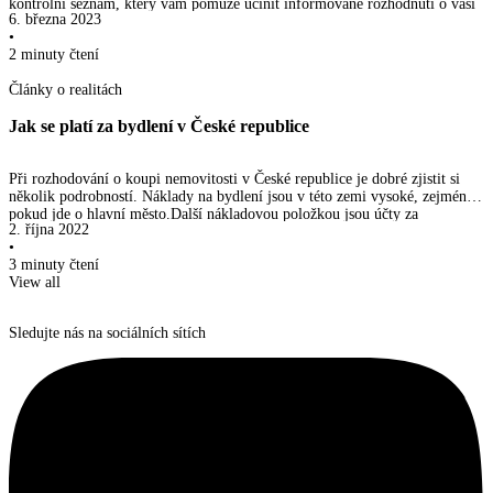
kontrolní seznam, který vám pomůže učinit informované rozhodnutí o vaší
6. března 2023
investici.
•
2 minuty
čtení
Články o realitách
Jak se platí za bydlení v České republice
Při rozhodování o koupi nemovitosti v České republice je dobré zjistit si
několik podrobností. Náklady na bydlení jsou v této zemi vysoké, zejména
pokud jde o hlavní město.Další nákladovou položkou jsou účty za
2. října 2022
komunální služby, jejichž výše závisí na velikosti nemovitosti, regionu, ve
•
kterém se nachází, způsobu vytápění a dalších faktorech.Níže se podíváme
3 minuty
čtení
na to, za co zaplatíte více – za byt nebo soukromý dům.
View all
Sledujte nás na sociálních sítích