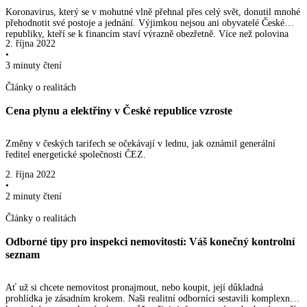
Koronavirus, který se v mohutné vlně přehnal přes celý svět, donutil mnohé
přehodnotit své postoje a jednání. Výjimkou nejsou ani obyvatelé České
republiky, kteří se k financím staví výrazně obezřetně. Více než polovina
2. října 2022
Čechů, 53 %, si klade otázku, nakolik je jejich situace stabilní a zda bude
•
možné zachovat status quo i v novém roce
3 minuty
čtení
Články o realitách
Cena plynu a elektřiny v České republice vzroste
Změny v českých tarifech se očekávají v lednu, jak oznámil generální
ředitel energetické společnosti ČEZ.
2. října 2022
•
2 minuty
čtení
Články o realitách
Odborné tipy pro inspekci nemovitostí: Váš konečný kontrolní
seznam
Ať už si chcete nemovitost pronajmout, nebo koupit, její důkladná
prohlídka je zásadním krokem. Naši realitní odborníci sestavili komplexní